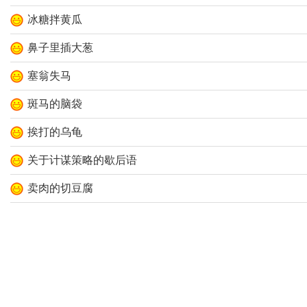
冰糖拌黄瓜
鼻子里插大葱
塞翁失马
斑马的脑袋
挨打的乌龟
关于计谋策略的歇后语
卖肉的切豆腐