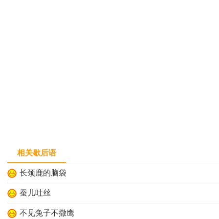
相关歇后语
长颈鹿的脑袋
蚕儿吐丝
不见兔子不撒鹰