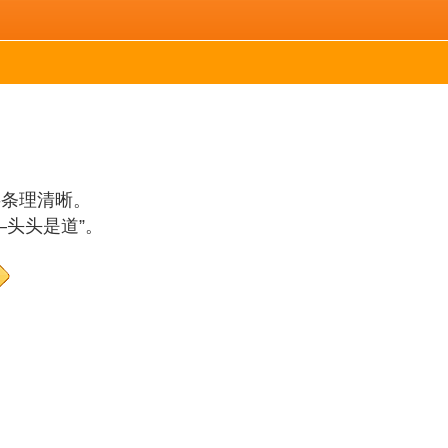
事条理清晰。
—头头是道”。