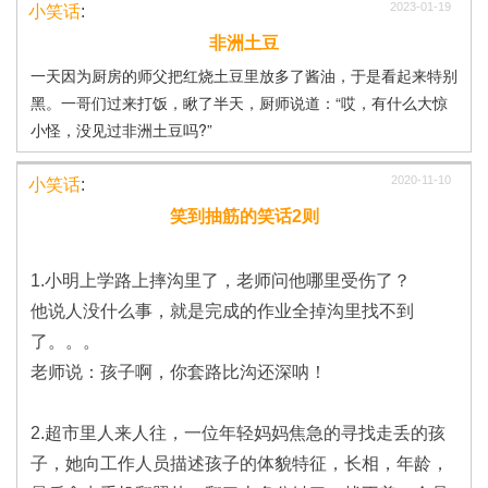
2023-01-19
小笑话
:
非洲土豆
一天因为厨房的师父把红烧土豆里放多了酱油，于是看起来特别
黑。一哥们过来打饭，瞅了半天，厨师说道：“哎，有什么大惊
小怪，没见过非洲土豆吗?”
2020-11-10
小笑话
:
笑到抽筋的笑话2则
1.小明上学路上摔沟里了，老师问他哪里受伤了？
他说人没什么事，就是完成的作业全掉沟里找不到
了。。。
老师说：孩子啊，你套路比沟还深呐！
2.超市里人来人往，一位年轻妈妈焦急的寻找走丢的孩
子，她向工作人员描述孩子的体貌特征，长相，年龄，