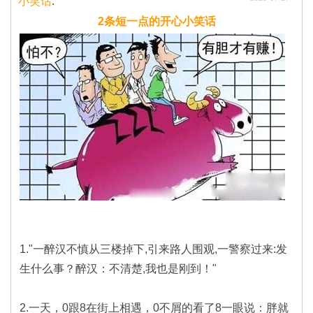
小笑话
:
2条短一点的开心小笑话
1."一醉汉不慎从三楼掉下,引来路人围观,一警察过来:发
生什么事？醉汉：不清楚,我也是刚到！"
2.一天，0跟8在街上相遇，0不屑的看了8一眼说：胖就