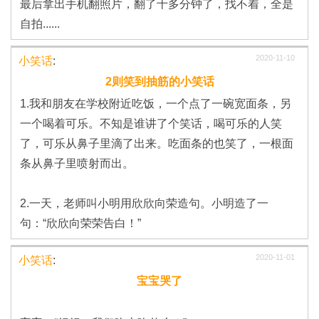
最后拿出手机翻照片，翻了十多分钟了，找不着，全是
自拍......
2020-11-10
小笑话
:
2则笑到抽筋的小笑话
1.我和朋友在学校附近吃饭，一个点了一碗宽面条，另
一个喝着可乐。不知是谁讲了个笑话，喝可乐的人笑
了，可乐从鼻子里滴了出来。吃面条的也笑了，一根面
条从鼻子里喷射而出。
2.一天，老师叫小明用欣欣向荣造句。小明造了一
句：“欣欣向荣荣告白！”
2020-11-01
小笑话
:
宝宝哭了