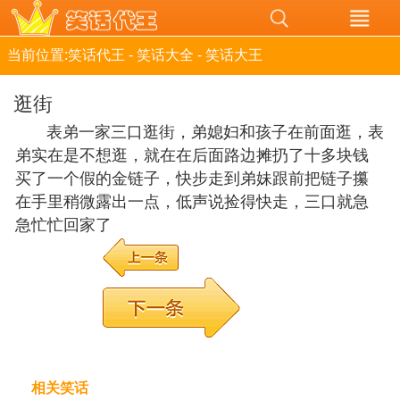
当前位置:
笑话代王
-
笑话大全
-
笑话大王
逛街
表弟一家三口逛街，弟媳妇和孩子在前面逛，表
弟实在是不想逛，就在在后面路边摊扔了十多块钱
买了一个假的金链子，快步走到弟妹跟前把链子攥
在手里稍微露出一点，低声说捡得快走，三口就急
急忙忙回家了
相关笑话