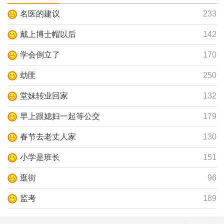
名医的建议
233
戴上博士帽以后
142
学会倒立了
170
劫匪
250
堂妹转业回家
132
早上跟媳妇一起等公交
179
春节去老丈人家
130
小学是班长
151
逛街
96
监考
189