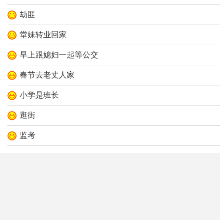
劫匪
堂妹转业回家
早上跟媳妇一起等公交
春节去老丈人家
小学是班长
逛街
监考