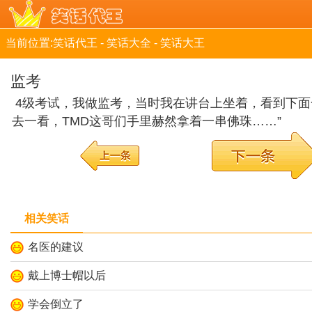
当前位置:
笑话代王
-
笑话大全
-
笑话大王
监考
4级考试，我做监考，当时我在讲台上坐着，看到下
去一看，TMD这哥们手里赫然拿着一串佛珠……”
相关笑话
名医的建议
戴上博士帽以后
学会倒立了