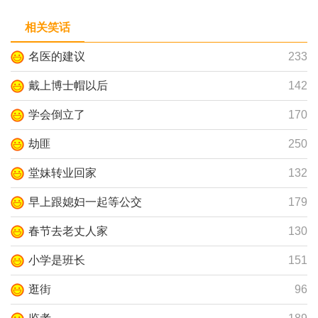
相关笑话
名医的建议
233
戴上博士帽以后
142
学会倒立了
170
劫匪
250
堂妹转业回家
132
早上跟媳妇一起等公交
179
春节去老丈人家
130
小学是班长
151
逛街
96