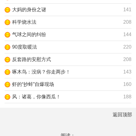
大妈的身份之谜
141
科学烧水法
208
气球之间的纠纷
144
90度取暖法
220
反套路的安慰方式
208
啄木鸟：没病？你走两步！
143
虾的“抄蚌”自爆现场
160
风：诸葛，你像西瓜！
188
返回顶部
阅读：