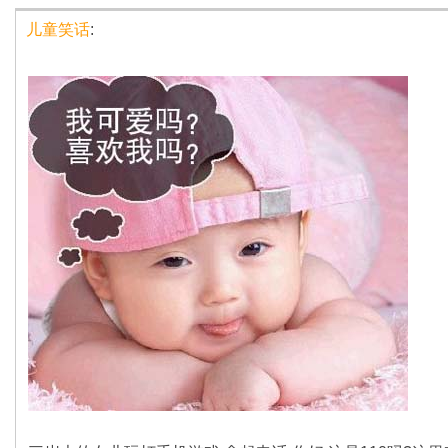
儿童笑话
: