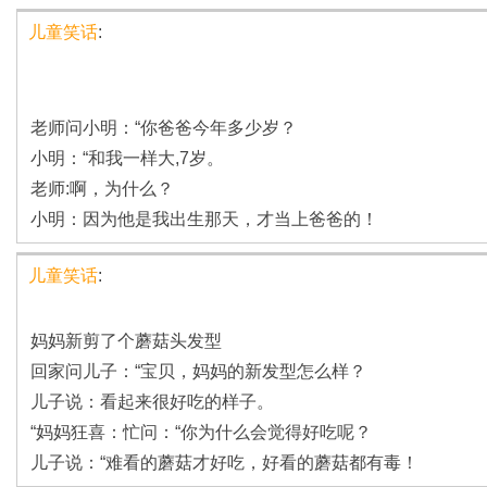
儿童笑话
:
老师问小明：“你爸爸今年多少岁？
小明：“和我一样大,7岁。
老师:啊，为什么？
小明：因为他是我出生那天，才当上爸爸的！
儿童笑话
:
妈妈新剪了个蘑菇头发型
回家问儿子：“宝贝，妈妈的新发型怎么样？
儿子说：看起来很好吃的样子。
“妈妈狂喜：忙问：“你为什么会觉得好吃呢？
儿子说：“难看的蘑菇才好吃，好看的蘑菇都有毒！