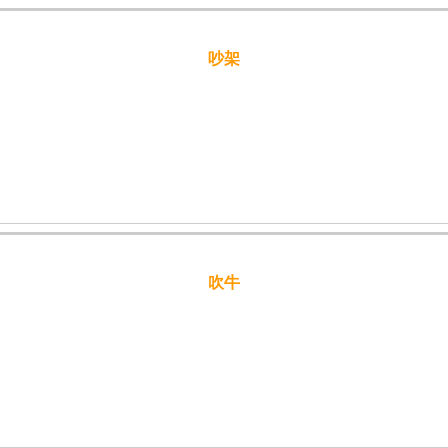
吵架
吹牛