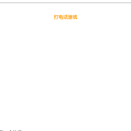
打电话游戏