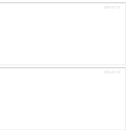
2026-07-22
2026-07-20